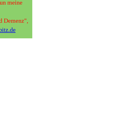
nun meine
nd Demenz",
bitz.de